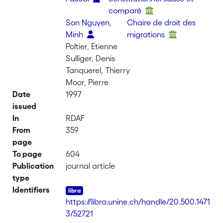
comparé
Son Nguyen,
Chaire de droit des
Minh
migrations
Poltier, Etienne
Sulliger, Denis
Tanquerel, Thierry
Moor, Pierre
Date
1997
issued
In
RDAF
From
359
page
To page
604
Publication
journal article
type
Identifiers
https://libra.unine.ch/handle/20.500.1471
3/52721