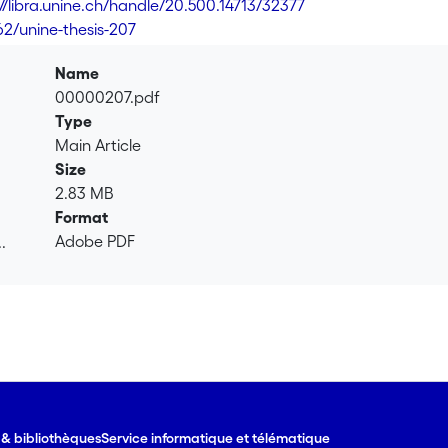
://libra.unine.ch/handle/20.500.14713/32377
62/unine-thesis-207
Name
00000207.pdf
Type
Main Article
Size
2.83 MB
Format
Adobe PDF
.
.
e & bibliothèques
Service informatique et télématique