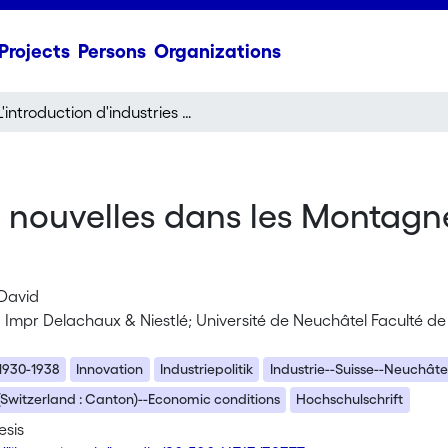
Projects
Persons
Organizations
L'introduction d'industries nouvelles dans les Montagnes neuchâteloises de 1930 à fin 1938
es nouvelles dans les Montag
-David
 Impr Delachaux & Niestlé; Université de Neuchâtel Faculté de 
1930-1938
Innovation
Industriepolitik
Industrie--Suisse--Neuchâte
Switzerland : Canton)--Economic conditions
Hochschulschrift
esis