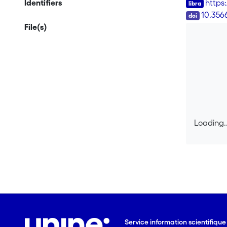
Identifiers
https
DOI
10.356
File(s)
Loading..
Loading..
Service information scientifiqu