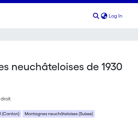
(curren
Log In
nes neuchâteloises de 1930
droit
l (Canton)
Montagnes neuchâteloises (Suisse)