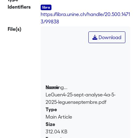
Identifiers
https://libra.unine.ch/handle/20.500.1471
3/99838
File(s)
Download
Loading...
Name
LeGuen4-25-sept-analyse-4a-5-
Loading...
2025-leguenseptembre.pdf
Type
Main Article
Size
312.04 KB