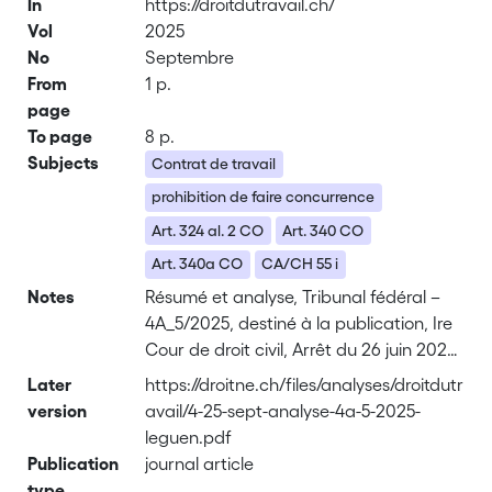
In
https://droitdutravail.ch/
Vol
2025
No
Septembre
From
1 p.
page
To page
8 p.
Subjects
Contrat de travail
prohibition de faire concurrence
Art. 324 al. 2 CO
Art. 340 CO
Art. 340a CO
CA/CH 55 i
Notes
Résumé et analyse, Tribunal fédéral –
4A_5/2025, destiné à la publication, Ire
Cour de droit civil, Arrêt du 26 juin 2025
(A)
Later
https://droitne.ch/files/analyses/droitdutr
version
avail/4-25-sept-analyse-4a-5-2025-
leguen.pdf
Publication
journal article
type