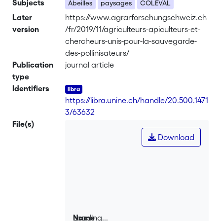
Subjects
Abeilles
paysages
COLEVAL
Later
https://www.agrarforschungschweiz.ch
version
/fr/2019/11/agriculteurs-apiculteurs-et-
chercheurs-unis-pour-la-sauvegarde-
des-pollinisateurs/
Publication
journal article
type
Identifiers
https://libra.unine.ch/handle/20.500.1471
3/63632
File(s)
Download
Loading...
Name