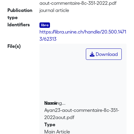
aout-commentaire-8c-351-2022.pdf
Publication
journal article
type
Identifiers
https://libra.unine.ch/handle/20.500.1471
3/62313
File(s)
Download
Loading...
Name
Ayan23-aout-commentaire-8c-351-
Loading...
2022aout.pdf
Type
Main Article