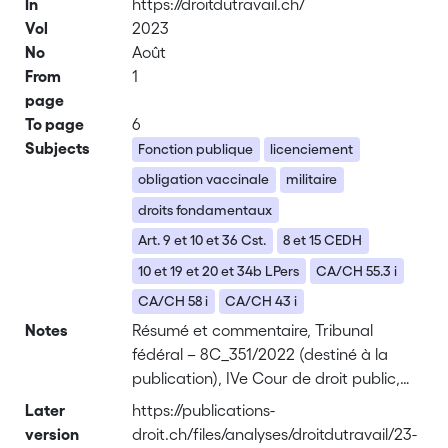
In
https://droitdutravail.ch/
Vol
2023
No
Août
From
1
page
To page
6
Subjects
Fonction publique
licenciement
obligation vaccinale
militaire
droits fondamentaux
Art. 9 et 10 et 36 Cst.
8 et 15 CEDH
10 et 19 et 20 et 34b LPers
CA/CH 55.3 i
CA/CH 58 i
CA/CH 43 i
Notes
Résumé et commentaire, Tribunal
fédéral – 8C_351/2022 (destiné à la
publication), IVe Cour de droit public,
Arrêt du 22 février 2023
Later
https://publications-
version
droit.ch/files/analyses/droitdutravail/23-