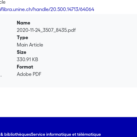
cle
://libra.unine.ch/handle/20.500.14713/64064
Name
2020-11-24_3507_8435.pdf
Type
Main Article
Size
330.91 KB
Format
Adobe PDF
.
.
e & bibliothèques
Service informatique et télématique