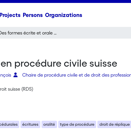
Projects
Persons
Organizations
Des formes écrite et orale en procédure civile suisse
 en procédure civile suisse
ançois
Chaire de procédure civile et de droit des profession
oit suisse (RDS)
cédurales
écritures
oralité
type de procédure
droit de réplique