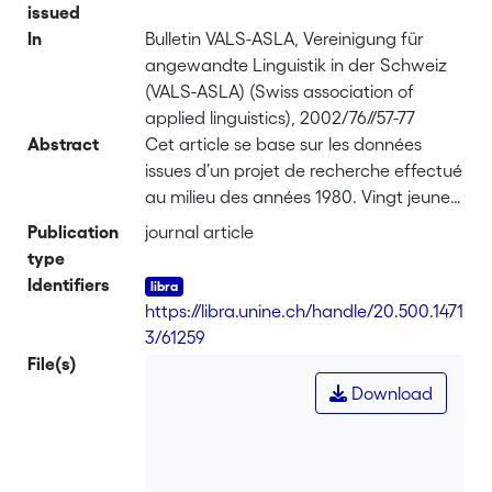
issued
In
Bulletin VALS-ASLA, Vereinigung für
angewandte Linguistik in der Schweiz
(VALS-ASLA) (Swiss association of
applied linguistics), 2002/76//57-77
Abstract
Cet article se base sur les données
issues d’un projet de recherche effectué
au milieu des années 1980. Vingt jeunes
Italiens de la deuxième génération de
Publication
journal article
l’immigration avaient été interviewés
type
par des étudiantes et étudiants de
Identifiers
l’Institut de Linguistique de l’Université
https://libra.unine.ch/handle/20.500.1471
de Berne, le but ayant étant de déceler
3/61259
les biographies langagières des
File(s)
locuteurs, et d’analyser leur expression.
Download
Le présent article revisite les données
dans une perspective modifiée et tente
de répondre aux questions suivantes:
Comment les personnes formulent-elles