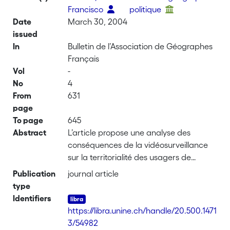
Francisco
politique
Date
March 30, 2004
issued
In
Bulletin de l’Association de Géographes
Français
Vol
-
No
4
From
631
page
To page
645
Abstract
L’article propose une analyse des
conséquences de la vidéosurveillance
sur la territorialité des usagers de
l’espace public. L’utilisation majoritaire
Publication
journal article
de la vidéosurveillance par les
type
institutions privées disposant de gros
Identifiers
capitaux financiers renforce des
https://libra.unine.ch/handle/20.500.1471
tendances de privatisation, de
3/54982