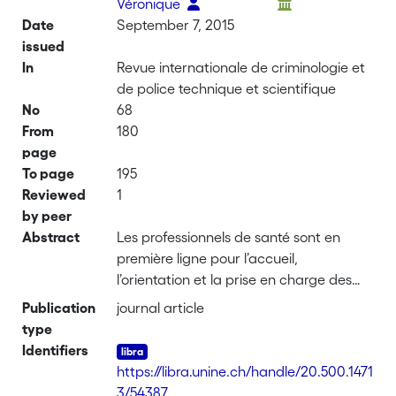
Véronique
Date
September 7, 2015
issued
In
Revue internationale de criminologie et
de police technique et scientifique
No
68
From
180
page
To page
195
Reviewed
1
by peer
Abstract
Les professionnels de santé sont en
première ligne pour l’accueil,
l’orientation et la prise en charge des
nombreux patients vivant ou ayant
Publication
journal article
vécu des situations de violences
type
domestiques et/ou sexuelles. Dans ce
Identifiers
domaine, les attitudes et
https://libra.unine.ch/handle/20.500.1471
représentations des professionnels de
3/54387