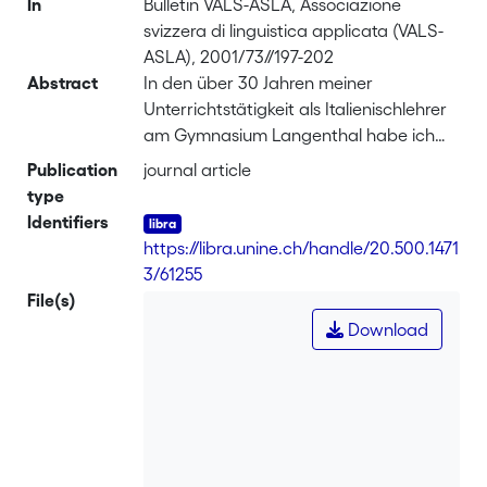
In
Bulletin VALS-ASLA, Associazione
svizzera di linguistica applicata (VALS-
ASLA), 2001/73//197-202
Abstract
In den über 30 Jahren meiner
Unterrichtstätigkeit als Italienischlehrer
am Gymnasium Langenthal habe ich
dank der Unterstützung der
Publication
journal article
Schulleitung bis heute mit kleinen, aber
type
motivierten Schülergruppen viele
Identifiers
sprach- und kontaktfördernde kulturelle
https://libra.unine.ch/handle/20.500.1471
Projekte verwirklichen können, wie z. B.
3/61255
Klassenaustausche und
File(s)
Begegnungswochen im Tessin,
Download
Graubünden, Piemont und im
Pestalozzidorf Trogen,
Theateraufführungen italienischer
Autoren (in deutscher) Sprache, die
Durchführung von Konzerten und
Dichterlesungen und