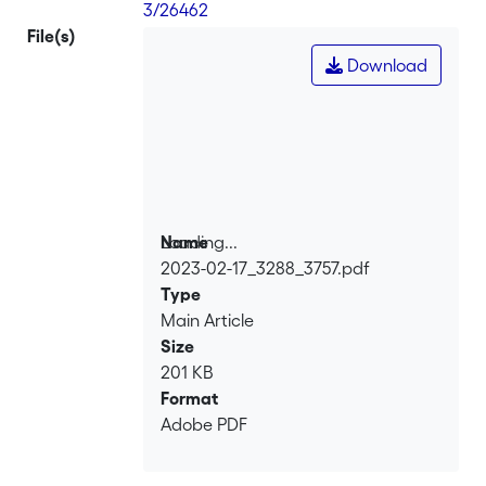
l'évolution du rapport de subordination
3/26462
à l'aire de la révolution 4.0.
File(s)
Download
Loading...
Name
2023-02-17_3288_3757.pdf
Loading...
Type
Main Article
Size
201 KB
Format
Adobe PDF