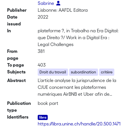
Sabrine
Publisher
Lisbonne: AAFDL Editora
Date
2022
issued
In
plateforme ?, in Trabalho na Era Digital:
que Direito ?/ Work in a Digital Era :
Legal Challenges
From
381
page
To page
403
Subjects
Droit du travail
subordination
critère
Abstract
L'article analyse la jurisprudence de la
CJUE concernant les plateformes
numériques AirBNB et Uber afin de
déterminer si au regard du droit du
Publication
book part
travail et de la jurisprudence suisse le
type
critère de l'influence décisive peut être
Identifiers
retenu comme critère illustrant
https://libra.unine.ch/handle/20.500.1471