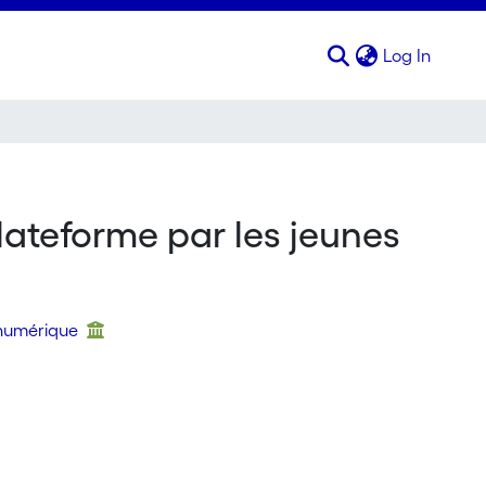
(curren
Log In
lateforme par les jeunes
 numérique