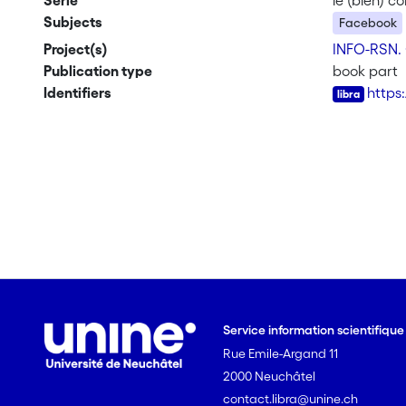
Serie
le (bien) 
Subjects
Facebook
Project(s)
INFO-RSN. 
Publication type
book part
Identifiers
https
Service information scientifiqu
Rue Emile-Argand 11
2000 Neuchâtel
contact.libra@unine.ch