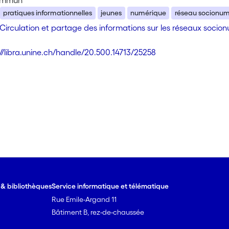
commun
pratiques informationnelles
jeunes
numérique
réseau socionu
Circulation et partage des informations sur les réseaux socio
://libra.unine.ch/handle/20.500.14713/25258
e & bibliothèques
Service informatique et télématique
Rue Emile-Argand 11
Bâtiment B, rez-de-chaussée