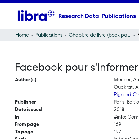
Research Data
Publications
Home
Publications
Chapitre de livre (book part)
Facebook pour s'informer 
Author(s)
Mercier, A
Ouakrat, A
Pignard-Ch
Publisher
Paris: Edi
Date issued
2018
In
#info: Comm
From page
169
To page
197