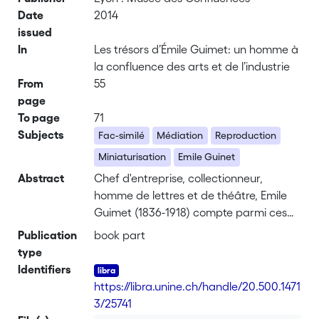
Date
2014
issued
In
Les trésors d’Émile Guimet: un homme à
la confluence des arts et de l’industrie
From
55
page
To page
71
Subjects
Fac-similé
Médiation
Reproduction
Miniaturisation
Emile Guinet
Abstract
Chef d'entreprise, collectionneur,
homme de lettres et de théâtre, Emile
Guimet (1836-1918) compte parmi ces
personnalités éprises de curiosité et
Publication
book part
d'horizons lointains que le XIXe siècle a
type
façonnées. De 1860 à sa mort, en 1918,
Identifiers
l'homme assure la présidence de la
https://libra.unine.ch/handle/20.500.1471
compagnie chimique familiale - future
3/25741
Péchiney -, tout en multipliant des