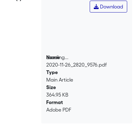
Download
Loading...
Name
2020-11-26_2820_9576.pdf
Loading...
Type
Main Article
Size
364.95 KB
Format
Adobe PDF