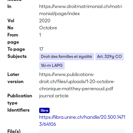
In
https://www.droitmatrimonial.ch/matri
monial/page/index
Vol
2020
No
Octobre
From
1
page
To page
17
Subjects
Droit des familles et égalité
Art. 329g CO
16i-m LAPG
Later
https://www.publications-
version
droit.ch/files/uploads/1-20-octobre-
chronique-matthey-perrenoud.pdf
Publication
journal article
type
Identifiers
https://libra.unine.ch/handle/20.500.1471
3/64106
File(s)