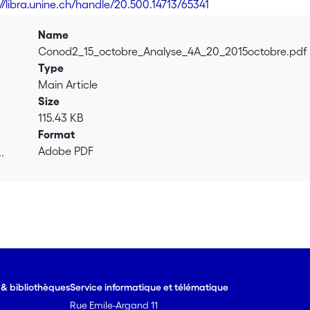
://libra.unine.ch/handle/20.500.14713/65341
Name
Conod2_15_octobre_Analyse_4A_20_2015octobre.pdf
Type
Main Article
Size
115.43 KB
Format
Adobe PDF
.
.
e & bibliothèques
Service informatique et télématique
Rue Emile-Argand 11