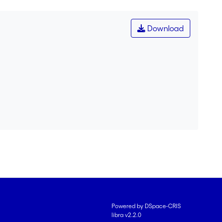
Download
Powered by DSpace-CRIS
libra v2.2.0