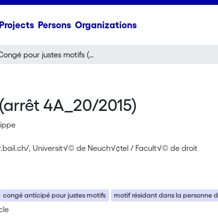
Projects
Persons
Organizations
Congé pour justes motifs (arrêt 4A_20/2015)
(arrêt 4A_20/2015)
lippe
.bail.ch/, Universit√© de Neuch√¢tel / Facult√© de droit
congé anticipé pour justes motifs
motif résidant dans la personne 
cle