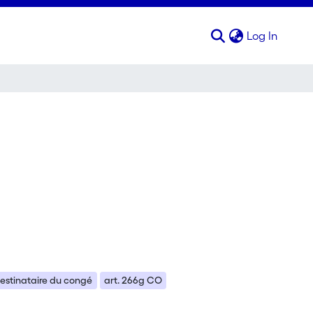
(curren
Log In
destinataire du congé
art. 266g CO