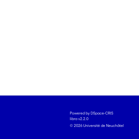
Powered by DSpace-CRIS
libra v2.2.0
© 2026 Université de Neuchâtel