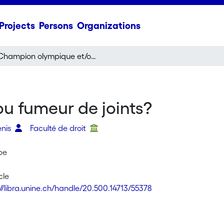
Projects
Persons
Organizations
Champion olympique et/ou fumeur de joints?
u fumeur de joints?
enis
Faculté de droit
pe
cle
://libra.unine.ch/handle/20.500.14713/55378