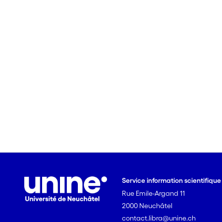
Service information scientifiqu
Rue Emile-Argand 11
2000 Neuchâtel
contact.libra@unine.ch