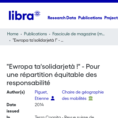
Research Data
Publications
Project
Home
Publications
Fascicule de magazine (magazine)
"Ewropa ta'solidarjetà !" - Pour une répartition équitable des responsabilité
"Ewropa ta'solidarjetà !" - Pour
une répartition équitable des
responsabilité
Author(s)
Piguet,
Chaire de géographie
Etienne
des mobilités
Date
2014
issued
In
Terra Cognita - Revue suisse de