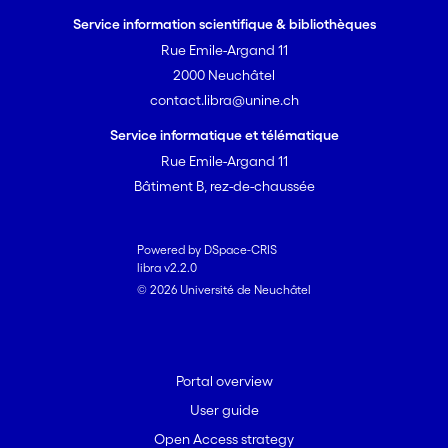
des déclarations publiques (permettant
Service information scientifique & bibliothèques
une
Rue Emile-Argand 11
approche data sur des enjeux
2000 Neuchâtel
d’actualité et des controverses)
contact.libra@unine.ch
Service informatique et télématique
Rue Emile-Argand 11
Bâtiment B, rez-de-chaussée
Powered by DSpace-CRIS
libra v2.2.0
© 2026 Université de Neuchâtel
Portal overview
User guide
Open Access strategy