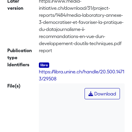
Later
https://www.media-
journalisme et des médias (UNINE) en
version
initiative.ch/download/31/project-
collaboration étroite avec le Distributed
reports/1484/media-laboratory-annexe-
Information Systems Laboratory (LSIR)
3-democratiser-et-favoriser-la-pratique-
de l’EPFL dans le but d’établir une feuille
du-datajournalisme-ii-
de route pour les développements
recommandations-en-vue-dun-
d’outils et de technologies et en vue de
developpement-doutils-techniques.pdf
l’affectation des ressources
Publication
report
y relatives.
type
Sur la base de l’état des lieux, nous
Identifiers
émettons les recommandations
https://libra.unine.ch/handle/20.500.1471
suivantes :
3/29508
- La construction d’une infrastructure
File(s)
permettant, avec un minimum de
Download
développement,
d’offrir des tableaux de bord
thématiques à destination des
journalistes
non-spécialistes des données;