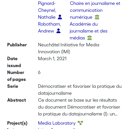
Pignard-
Chaire en journalisme et
Cheynel,
communication
Nathalie
numérique
Robotham,
Académie du
Andrew
journalisme et des
médias
Publisher
Neuchâtel Initiative for Media
Innovation (IMI)
Date
March 1, 2021
issued
Number
6
of pages
Serie
Démocratiser et favoriser la pratique du
datajournalisme
Abstract
Ce document se base sur les résultats
du document Démocratiser et favoriser
la pratique du datajournalisme (I): un
état des lieux. Ces recommandations
Project(s)
Media Laboratory
ont été élaborées par l’Académie du