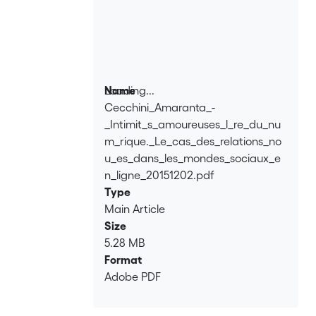
Loading...
Name
Cecchini_Amaranta_-
Loading...
_Intimit_s_amoureuses_l_re_du_nu
m_rique._Le_cas_des_relations_no
u_es_dans_les_mondes_sociaux_e
n_ligne_20151202.pdf
Type
Main Article
Size
5.28 MB
Format
Adobe PDF