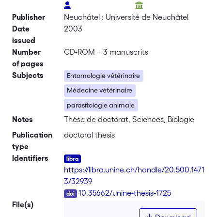
Publisher
Neuchâtel : Université de Neuchâtel
Date
2003
issued
Number
CD-ROM + 3 manuscrits
of pages
Subjects
Entomologie vétérinaire
Médecine vétérinaire
parasitologie animale
Notes
Thèse de doctorat, Sciences, Biologie
Publication
doctoral thesis
type
Identifiers
https://libra.unine.ch/handle/20.500.1471
3/32939
DOI
10.35662/unine-thesis-1725
File(s)