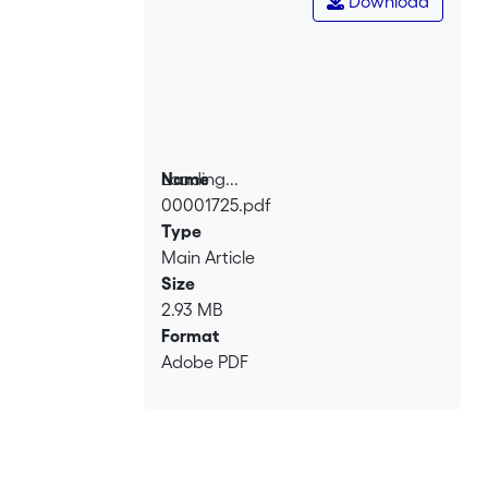
Download
Loading...
Name
00001725.pdf
Loading...
Type
Main Article
Size
2.93 MB
Format
Adobe PDF