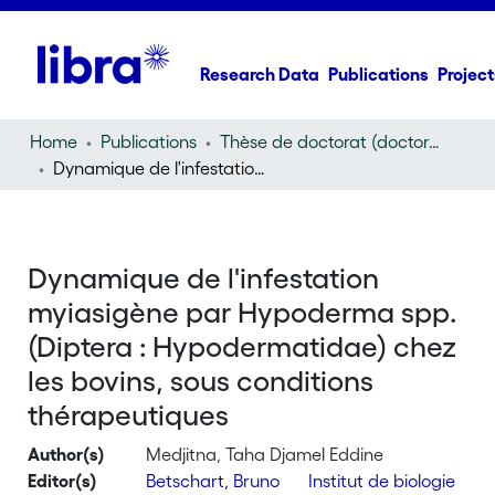
Research Data
Publications
Project
Home
Publications
Thèse de doctorat (doctoral thesis)
Dynamique de l'infestation myiasigène par Hypoderma spp. (Diptera : Hypodermatidae) chez les bovins, sous conditions thérapeutiques
Dynamique de l'infestation
myiasigène par Hypoderma spp.
(Diptera : Hypodermatidae) chez
les bovins, sous conditions
thérapeutiques
Author(s)
Medjitna, Taha Djamel Eddine
Editor(s)
Betschart, Bruno
Institut de biologie