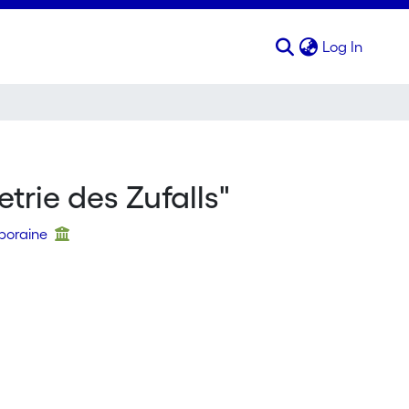
(curren
Log In
trie des Zufalls"
mporaine