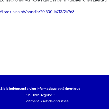
. Zonzeptionen von Kontingenz in der mittelalterlichen Literatur
://libra.unine.ch/handle/20.500.14713/24968
e & bibliothèques
Service informatique et télématique
Rue Emile-Argand 11
Bâtiment B, rez-de-chaussée