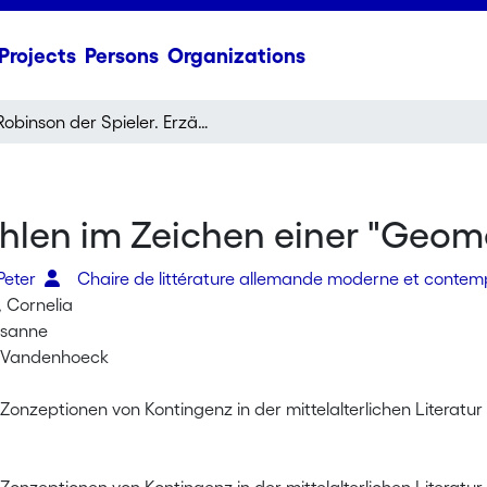
Projects
Persons
Organizations
Robinson der Spieler. Erzählen im Zeichen einer "Geometrie des Zufalls"
ählen im Zeichen einer "Geome
Peter
Chaire de littérature allemande moderne et conte
, Cornelia
Susanne
: Vandenhoeck
. Zonzeptionen von Kontingenz in der mittelalterlichen Literatur