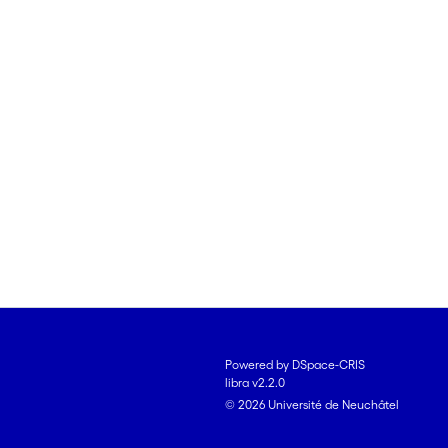
Powered by DSpace-CRIS
libra v2.2.0
© 2026 Université de Neuchâtel