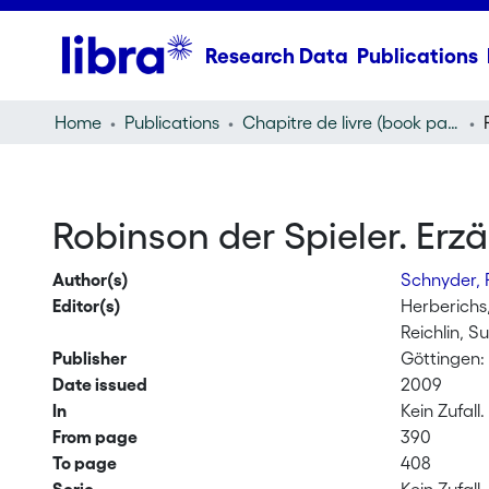
Research Data
Publications
Home
Publications
Chapitre de livre (book part)
Robinson der Spieler. Erz
Author(s)
Schnyder, 
Editor(s)
Herberichs
Reichlin, 
Publisher
Göttingen
Date issued
2009
In
Kein Zufall
From page
390
To page
408