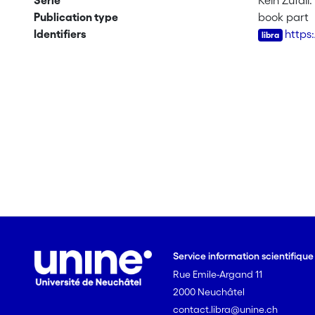
Serie
Kein Zufall
Publication type
book part
Identifiers
https
Service information scientifiqu
Rue Emile-Argand 11
2000 Neuchâtel
contact.libra@unine.ch