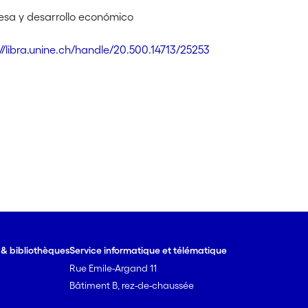
sa y desarrollo económico
://libra.unine.ch/handle/20.500.14713/25253
e & bibliothèques
Service informatique et télématique
Rue Emile-Argand 11
Bâtiment B, rez-de-chaussée