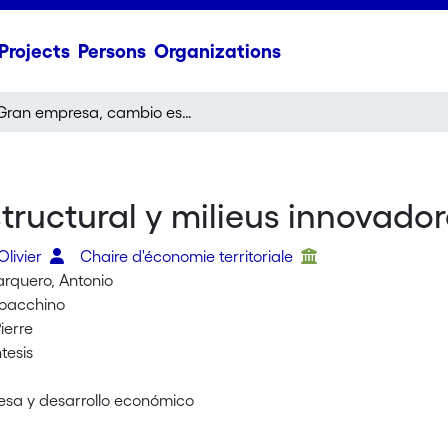
Projects
Persons
Organizations
Gran empresa, cambio estructural y milieus innovadores regionales
ructural y milieus innovador
Olivier
Chaire d'économie territoriale
rquero, Antonio
ioacchino
Pierre
tesis
sa y desarrollo económico