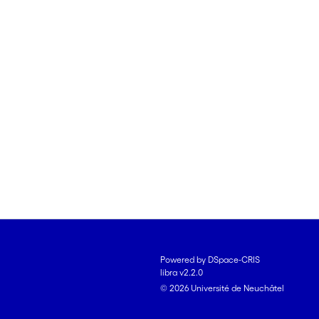
Powered by DSpace-CRIS
libra v2.2.0
© 2026 Université de Neuchâtel