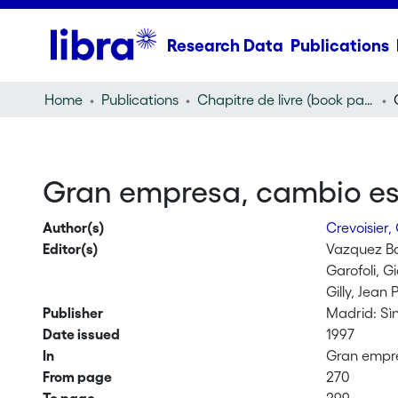
Research Data
Publications
Home
Publications
Chapitre de livre (book part)
Gran empresa, cambio est
Author(s)
Crevoisier, 
Editor(s)
Vazquez Ba
Garofoli, G
Gilly, Jean 
Publisher
Madrid: Sìn
Date issued
1997
In
Gran empre
From page
270