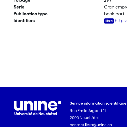
To page
299
Serie
Gran empre
Publication type
book part
Identifiers
https
Service information scientifiqu
Rue Emile-Argand 11
2000 Neuchâtel
contact.libra@unine.ch