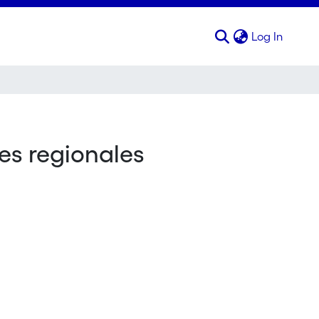
(curren
Log In
es regionales