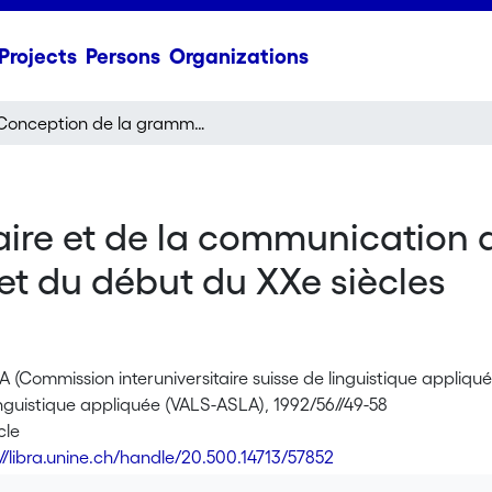
Projects
Persons
Organizations
Conception de la grammaire et de la communication dans l'enseignement roumain de la fin du XIXe et du début du XXe siècles
ire et de la communication 
 et du début du XXe siècles
LA (Commission interuniversitaire suisse de linguistique appliqu
inguistique appliquée (VALS-ASLA), 1992/56//49-58
cle
://libra.unine.ch/handle/20.500.14713/57852