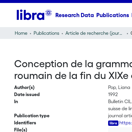
Research Data
Publications
Home
Publications
Article de recherche (journal article)
Conception de la gramma
roumain de la fin du XIXe
Author(s)
Pop, Liana
Date issued
1992
In
Bulletin CI
suisse de l
Publication type
journal arti
Identifiers
https
File(s)