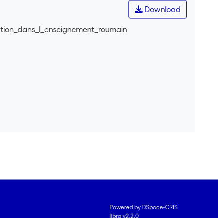
Download
tion_dans_l_enseignement_roumain
Powered by DSpace-CRIS
libra v2.2.0