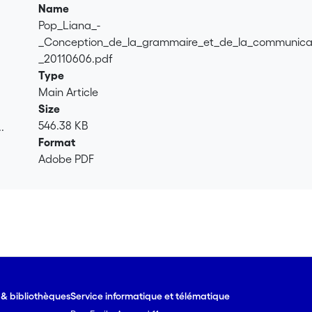
Name
Pop_Liana_-
_Conception_de_la_grammaire_et_de_la_communica
_20110606.pdf
Type
Main Article
Size
546.38 KB
.
Format
.
Adobe PDF
e & bibliothèques
Service informatique et télématique