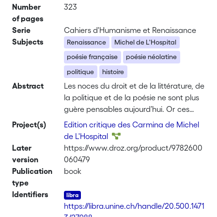
Number
323
of pages
Serie
Cahiers d'Humanisme et Renaissance
Subjects
Renaissance
Michel de L'Hospital
poésie française
poésie néolatine
politique
histoire
Abstract
Les noces du droit et de la littérature, de
la politique et de la poésie ne sont plus
guère pensables aujourd’hui. Or ces
champs du savoir et de l’action étaient
Project(s)
Edition critique des Carmina de Michel
réunis sous l’Ancien Régime, quand le
de L'Hospital
langage poétique paraissait le support
Later
https://www.droz.org/product/9782600
le plus adéquat d’une pensée élevée.
version
060479
Michel de L’Hospital (v. 1505-1573) a
Publication
book
incarné au plus haut point cette union.
type
Entre 1543 et 1573, le chancelier-poète
Identifiers
commente en latin poétique et
https://libra.unine.ch/handle/20.500.1471
philosophique les aléas de son existence