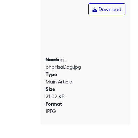
Download
Loading...
Name
phpHsaDqg.jpg
Loading...
Type
Main Article
Size
21.02 KB
Format
JPEG