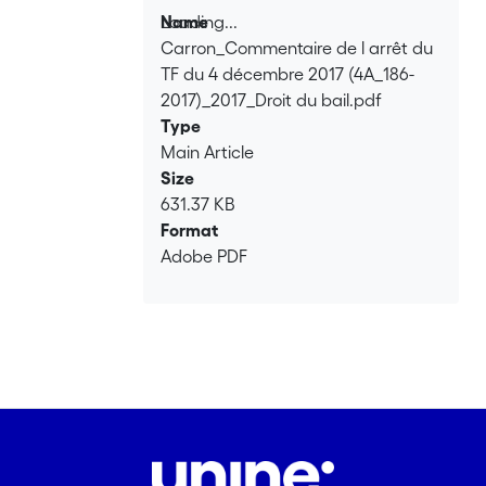
Loading...
Name
Carron_Commentaire de l arrêt du
Loading...
TF du 4 décembre 2017 (4A_186-
2017)_2017_Droit du bail.pdf
Type
Main Article
Size
631.37 KB
Format
Adobe PDF