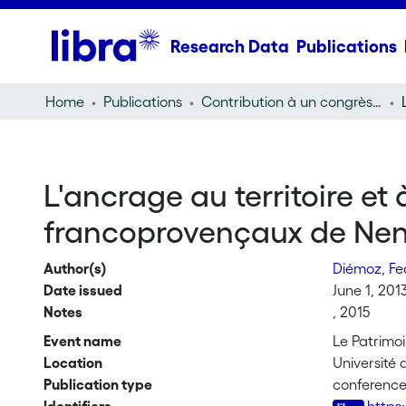
Research Data
Publications
Home
Publications
Contribution à un congrès (conference paper)
L'ancrage au territoire e
francoprovençaux de Ne
Author(s)
Diémoz, Fe
Date issued
June 1, 201
Notes
, 2015
Event name
Le Patrimoi
Location
Université
Publication type
conferenc