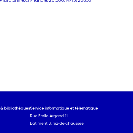
://libra.unine.ch/handle/20.500.14713/20856
e & bibliothèques
Service informatique et télématique
Rue Emile-Argand 11
Bâtiment B, rez-de-chaussée