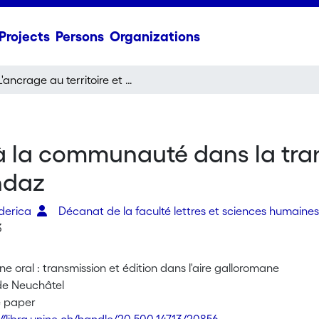
Projects
Persons
Organizations
L'ancrage au territoire et à la communauté dans la transmission des récits francoprovençaux de Nendaz
t à la communauté dans la tra
ndaz
derica
Décanat de la faculté lettres et sciences humaine
3
ne oral : transmission et édition dans l'aire galloromane
 de Neuchâtel
e paper