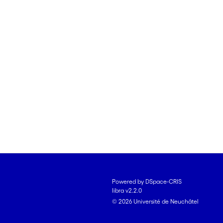
Powered by DSpace-CRIS
libra v2.2.0
© 2026 Université de Neuchâtel