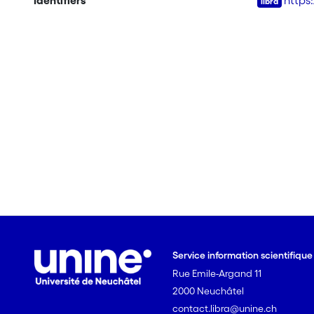
Identifiers
https
Service information scientifiqu
Rue Emile-Argand 11
2000 Neuchâtel
contact.libra@unine.ch