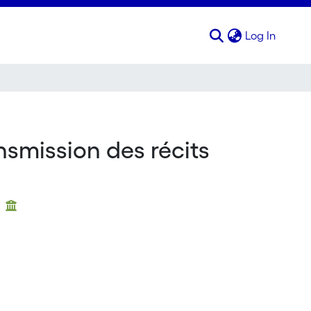
(curren
Log In
nsmission des récits
s