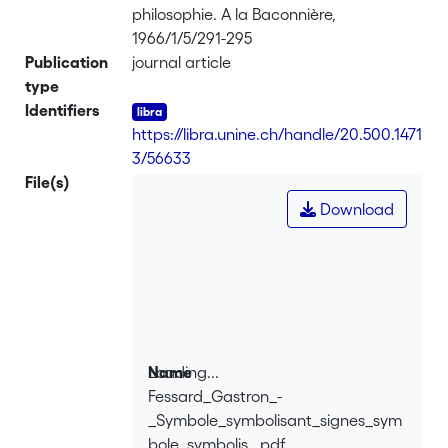
philosophie. A la Baconnière,
1966/1/5/291-295
Publication
journal article
type
Identifiers
https://libra.unine.ch/handle/20.500.1471
3/56633
File(s)
Download
Loading...
Name
Fessard_Gastron_-
Loading...
_Symbole_symbolisant_signes_sym
bole_symbolis_.pdf