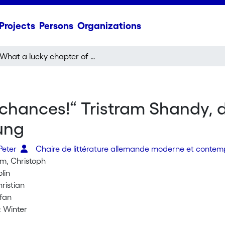
Projects
Persons
Organizations
„What a lucky chapter of chances!“ Tristram Shandy, die Schweizer und das Problem der Namensgebung
 chances!“ Tristram Shandy, 
ung
Peter
Chaire de littérature allemande moderne et conte
m, Christoph
lin
ristian
efan
: Winter