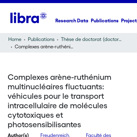
Research Data
Publications
Project
Home
Publications
Thèse de doctorat (doctoral thesis)
Complexes arène-ruthénium multinucléaires fluctuants: véhicules pour le transport intracellulaire de molécules cytotoxiques et photosensibilisantes
Complexes arène-ruthénium
multinucléaires fluctuants:
véhicules pour le transport
intracellulaire de molécules
cytotoxiques et
photosensibilisantes
Author(s)
Freudenreich,
Faculté des