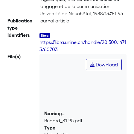
langage et de la communication,
Université de Neuchâtel, 1988/13//81-95
Publication
journal article
type
Identifiers
https://libra.unine.ch/handle/20.500.1471
3/60703
File(s)
Download
Loading...
Name
Redard_81-95.pdf
Loading...
Type