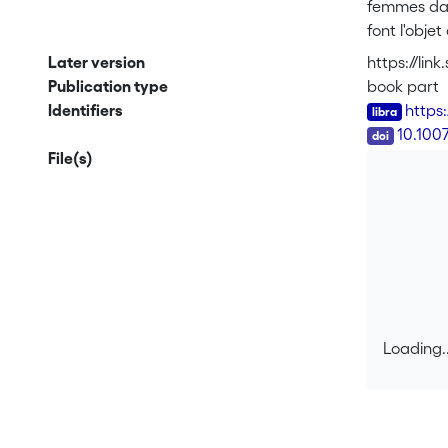
femmes dans
font l'obje
Later version
https://li
Publication type
book part
Identifiers
https
DOI
10.100
File(s)
Loading..
Loading..