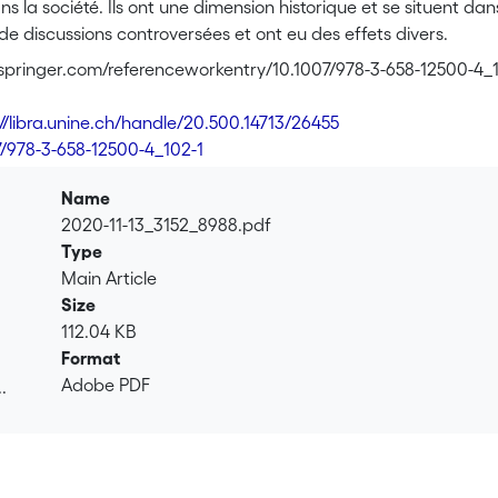
 la société. Ils ont une dimension historique et se situent d
t de discussions controversées et ont eu des effets divers.
nk.springer.com/referenceworkentry/10.1007/978-3-658-12500-4_
://libra.unine.ch/handle/20.500.14713/26455
7/978-3-658-12500-4_102-1
Name
2020-11-13_3152_8988.pdf
Type
Main Article
Size
112.04 KB
Format
Adobe PDF
.
.