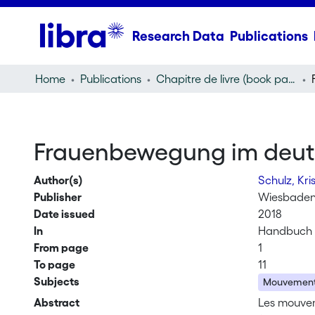
Research Data
Publications
Home
Publications
Chapitre de livre (book part)
Frauenbewegung im deut
Author(s)
Schulz, Kri
Publisher
Wiesbaden
Date issued
2018
In
Handbuch i
From page
1
To page
11
Subjects
Mouvement 
Abstract
Les mouvem