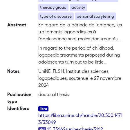
therapy group
activity
type of discourse
personal storytelling
Abstract
En regard de la période de l’enfance, les
traitements logopédiques à
l’adolescence sont moins documentés. Il
est pourtant attesté qu’ils s’avèrent
In regard to the period of childhood,
efficaces et que les adolescents
logopedic treatments proposed during
expriment leur satisfaction lorsqu’une
adolescents turn out to be little
aide leur est proposée pour surmonter
documented even though it is
Notes
UniNE, FLSH, Institut des sciences
leurs difficultés langagières. Face à ce
nevertheless attested that they prove to
logopédiques, soutenue le 27 novembre
manque, nous avons pour objectif de
be effective and that adolescents
2024
documenter les pratiques
express satisfaction when help is
Publication
interactionnelles du traitement
doctoral thesis
provided to overcome their linguistic
type
logopédique à l’adolescence au travers
challenges. In the face of this absence
Identifiers
des évocations d’expériences
of documentation, our objective is to
personnelles, thématique d’autant plus
https://libra.unine.ch/handle/20.500.1471
document interactive practices during
pertinente que la capacité à produire
3/33049
logopedic treatment of adolescents
DOI
des récits d’expériences personnelles
10.35662/unine-thesis-3162