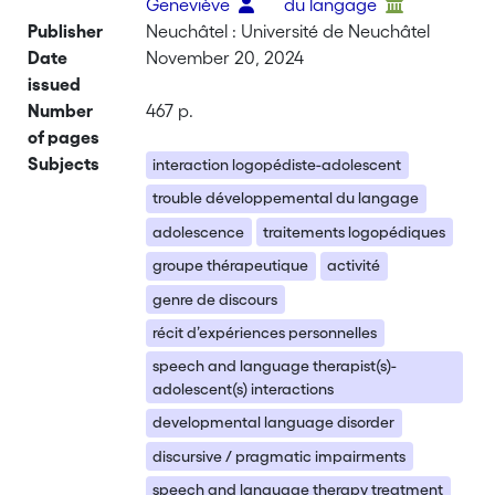
Geneviève
du langage
Publisher
Neuchâtel : Université de Neuchâtel
Date
November 20, 2024
issued
Number
467 p.
of pages
Subjects
interaction logopédiste-adolescent
trouble développemental du langage
adolescence
traitements logopédiques
groupe thérapeutique
activité
genre de discours
récit d’expériences personnelles
speech and language therapist(s)-
adolescent(s) interactions
developmental language disorder
discursive / pragmatic impairments
speech and language therapy treatment