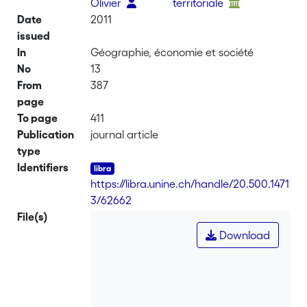
Olivier
territoriale
Date
2011
issued
In
Géographie, économie et société
No
13
From
387
page
To page
411
Publication
journal article
type
Identifiers
https://libra.unine.ch/handle/20.500.1471
3/62662
File(s)
Download