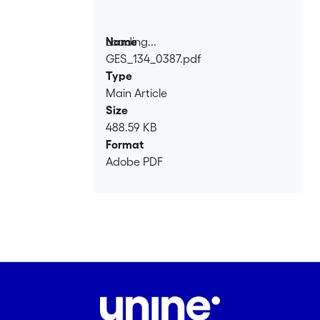
Loading...
Name
GES_134_0387.pdf
Loading...
Type
Main Article
Size
488.59 KB
Format
Adobe PDF