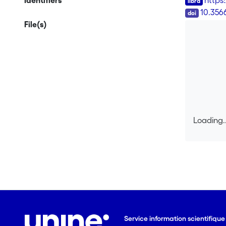
Identifiers
https
DOI
10.356
File(s)
Loading..
Loading..
Service information scientifiqu