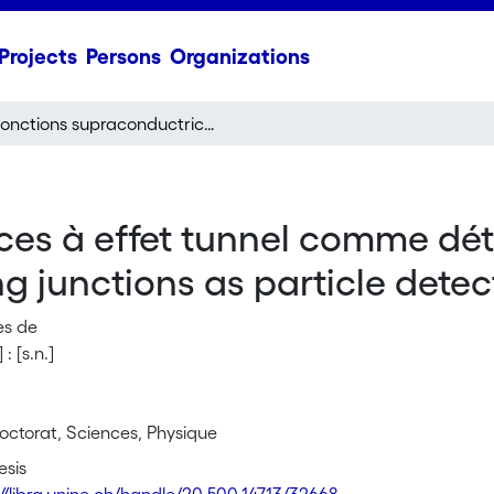
Projects
Persons
Organizations
Jonctions supraconductrices à effet tunnel comme détecteurs de particules = Superconduction tunneling junctions as particle detectors
ces à effet tunnel comme dét
 junctions as particle detec
es de
: [s.n.]
octorat, Sciences, Physique
esis