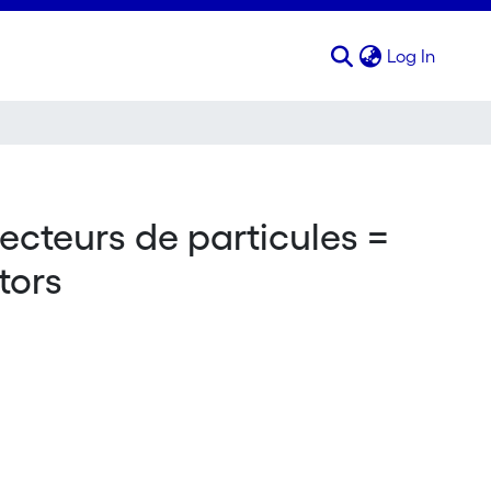
(curren
Log In
ecteurs de particules =
tors