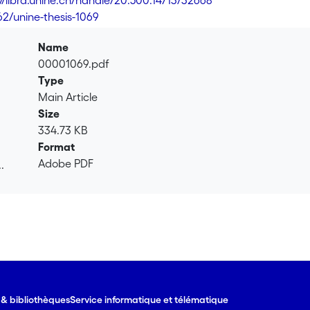
://libra.unine.ch/handle/20.500.14713/32668
62/unine-thesis-1069
Name
00001069.pdf
Type
Main Article
Size
334.73 KB
Format
Adobe PDF
.
.
e & bibliothèques
Service informatique et télématique