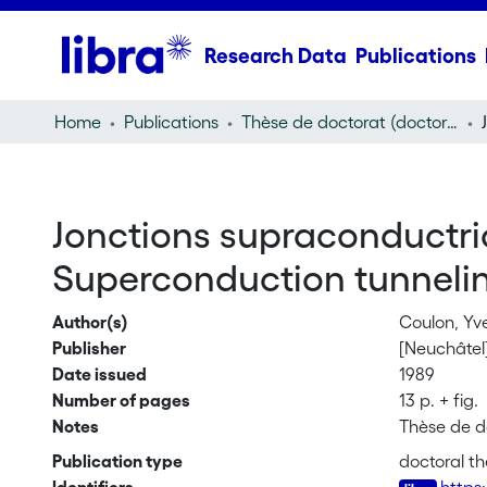
Research Data
Publications
Home
Publications
Thèse de doctorat (doctoral thesis)
Jonctions supraconductri
Superconduction tunneling
Author(s)
Coulon, Yv
Publisher
[Neuchâtel] 
Date issued
1989
Number of pages
13 p. + fig.
Notes
Thèse de d
Publication type
doctoral th