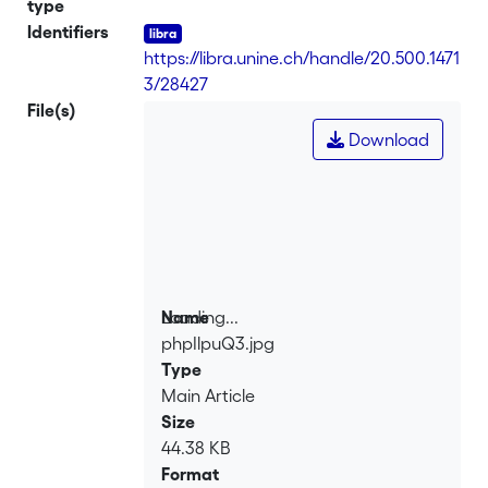
type
Identifiers
https://libra.unine.ch/handle/20.500.1471
3/28427
File(s)
Download
Loading...
Name
phpIlpuQ3.jpg
Loading...
Type
Main Article
Size
44.38 KB
Format