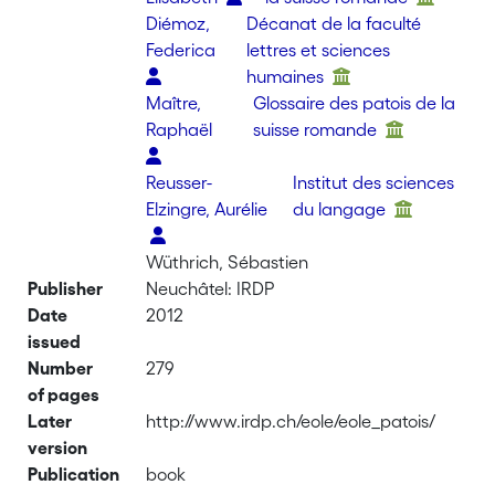
Diémoz,
Décanat de la faculté
Federica
lettres et sciences
humaines
Maître,
Glossaire des patois de la
Raphaël
suisse romande
Reusser-
Institut des sciences
Elzingre, Aurélie
du langage
Wüthrich, Sébastien
Publisher
Neuchâtel: IRDP
Date
2012
issued
Number
279
of pages
Later
http://www.irdp.ch/eole/eole_patois/
version
Publication
book