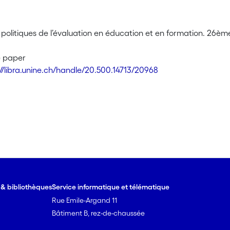
 politiques de l’évaluation en éducation et en formation. 26è
e paper
://libra.unine.ch/handle/20.500.14713/20968
e & bibliothèques
Service informatique et télématique
Rue Emile-Argand 11
Bâtiment B, rez-de-chaussée