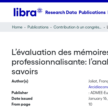
Research Data
Publications
Home
Publications
Contribution à un congrès (conference paper)
L’évaluation des mémoires
professionnalisante: l’an
savoirs
Author(s)
Joliat, Fran
Arcidiacon
Publisher
: ADMEE-E
Date issued
January 16
From page
10