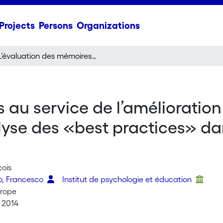
Projects
Persons
Organizations
L’évaluation des mémoires au service de l’amélioration d’une formation professionnalisante: l’analyse des «best practices» dans la production de savoirs
 au service de l’amélioratio
alyse des «best practices» da
çois
o, Francesco
Institut de psychologie et éducation
urope
, 2014