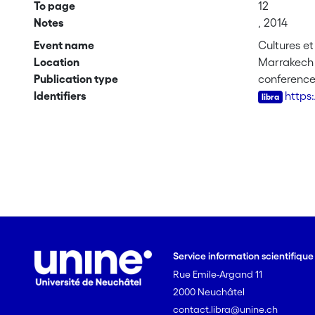
To page
12
Notes
, 2014
Event name
Cultures et
Location
Marrakech
Publication type
conferenc
Identifiers
https
Service information scientifiqu
Rue Emile-Argand 11
2000 Neuchâtel
contact.libra@unine.ch