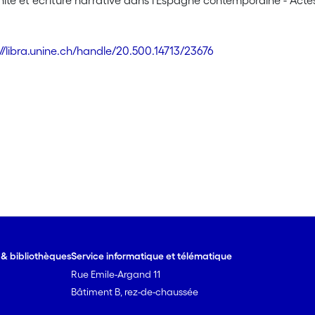
ité et écriture narrative dans l'Espagne contemporaine - Acte
://libra.unine.ch/handle/20.500.14713/23676
e & bibliothèques
Service informatique et télématique
Rue Emile-Argand 11
Bâtiment B, rez-de-chaussée