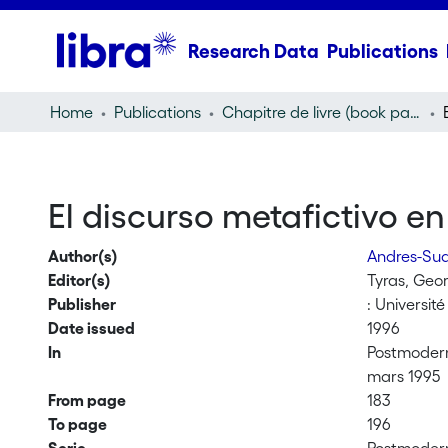
Research Data
Publications
Home
Publications
Chapitre de livre (book part)
El discurso metafictivo e
Author(s)
Andres-Sua
Editor(s)
Tyras, Geo
Publisher
: Universit
Date issued
1996
In
Postmodern
mars 1995
From page
183
To page
196