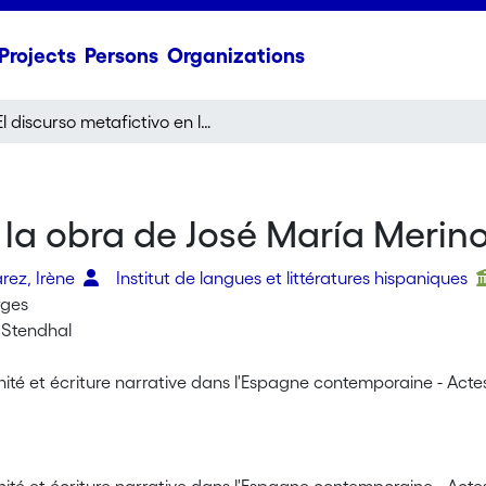
Projects
Persons
Organizations
El discurso metafictivo en la obra de José María Merino
n la obra de José María Merin
rez, Irène
Institut de langues et littératures hispaniques
rges
é Stendhal
ité et écriture narrative dans l'Espagne contemporaine - Acte