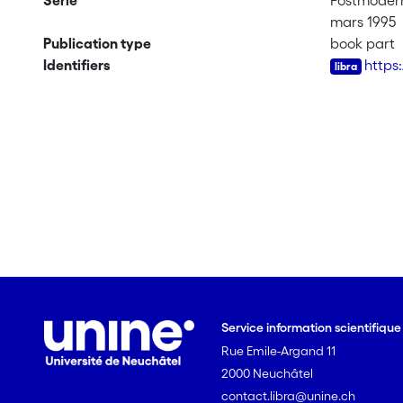
Serie
Postmodern
mars 1995
Publication type
book part
Identifiers
https
Service information scientifiqu
Rue Emile-Argand 11
2000 Neuchâtel
contact.libra@unine.ch