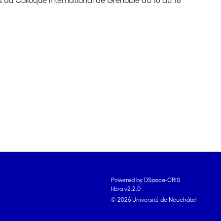
s du Colloque international de Grenoble du 16 au 18
Powered by DSpace-CRIS
libra v2.2.0
© 2026 Université de Neuchâtel