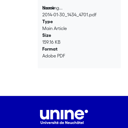
Loading...
Name
2014-01-30_1434_4701.pdf
Loading...
Type
Main Article
Size
159.16 KB
Format
Adobe PDF