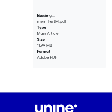
Loading...
Name
mem_FertM.pdf
Loading...
Type
Main Article
Size
11.99 MB
Format
Adobe PDF