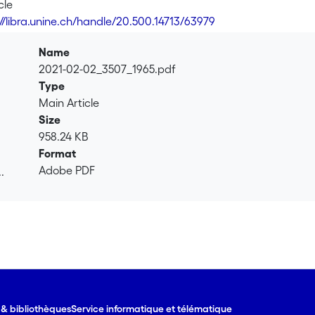
cle
://libra.unine.ch/handle/20.500.14713/63979
Name
2021-02-02_3507_1965.pdf
Type
Main Article
Size
958.24 KB
Format
Adobe PDF
.
.
e & bibliothèques
Service informatique et télématique