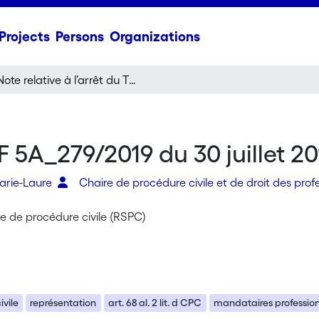
Projects
Persons
Organizations
Note relative à l’arrêt du TF 5A_279/2019 du 30 juillet 2019
TF 5A_279/2019 du 30 juillet 20
Marie-Laure
Chaire de procédure civile et de droit des profe
e de procédure civile (RSPC)
ivile
représentation
art. 68 al. 2 lit. d CPC
mandataires profession