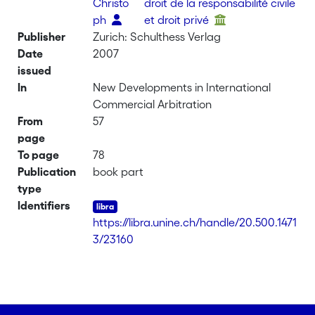
Christo
droit de la responsabilité civile
ph
et droit privé
Publisher
Zurich: Schulthess Verlag
Date
2007
issued
In
New Developments in International
Commercial Arbitration
From
57
page
To page
78
Publication
book part
type
Identifiers
https://libra.unine.ch/handle/20.500.1471
3/23160