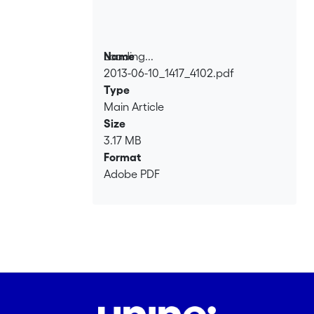
Loading...
Name
2013-06-10_1417_4102.pdf
Loading...
Type
Main Article
Size
3.17 MB
Format
Adobe PDF