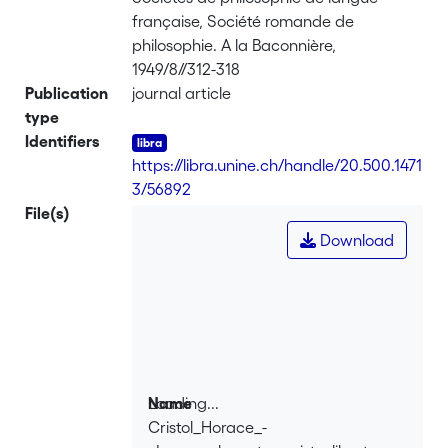
française, Société romande de
philosophie. A la Baconnière,
1949/8//312-318
Publication
journal article
type
Identifiers
https://libra.unine.ch/handle/20.500.1471
3/56892
File(s)
Download
Loading...
Name
Cristol_Horace_-
Loading...