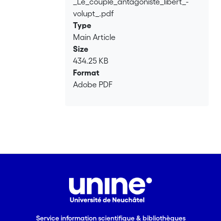
_Le_couple_antagoniste_libert_-
volupt_.pdf
Type
Main Article
Size
434.25 KB
Format
Adobe PDF
Service information scientifique & bibliothèques