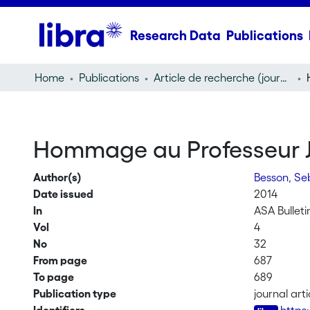
Research Data
Publications
Home
Publications
Article de recherche (journal article)
Hommage au Professeur J
Author(s)
Besson, Se
Date issued
2014
In
ASA Bulleti
Vol
4
No
32
From page
687
To page
689
Publication type
journal arti