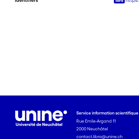
Identifiers
https
Service information scientifiqu
Rue Emile-Argand 11
2000 Neuchâtel
contact.libra@unine.ch