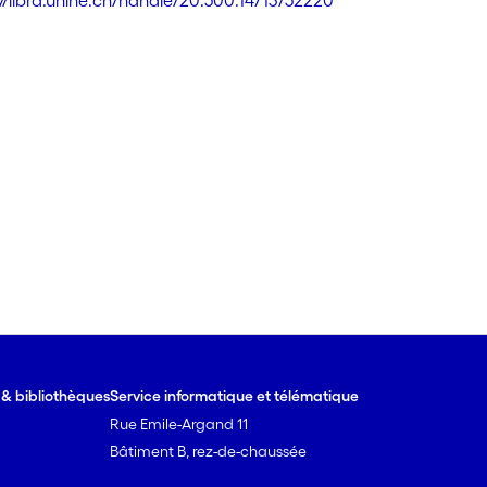
://libra.unine.ch/handle/20.500.14713/52220
e & bibliothèques
Service informatique et télématique
Rue Emile-Argand 11
Bâtiment B, rez-de-chaussée