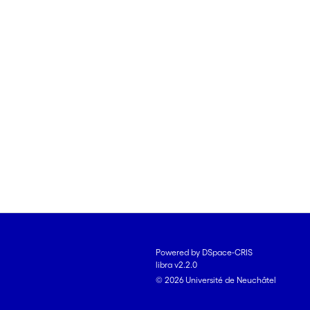
Powered by DSpace-CRIS
libra v2.2.0
© 2026 Université de Neuchâtel