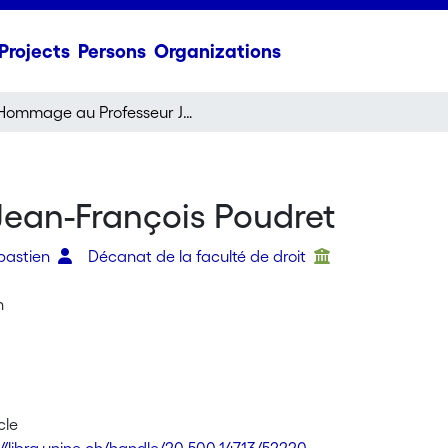
Projects
Persons
Organizations
Hommage au Professeur Jean-François Poudret
ean-François Poudret
bastien
Décanat de la faculté de droit
n
cle