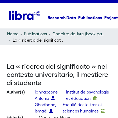
Research Data
Publications
Project
Home
Publications
Chapitre de livre (book part)
La « ricerca del significato » nel contesto universitario, il mestiere di studente
La « ricerca del significato » nel
contesto universitario, il mestiere
di studente
Author(s)
Iannaccone,
Institut de psychologie
Antonio
et éducation
Ghodbane,
Faculté des lettres et
Ismaël
sciences humaines
Editor(s)
T. Mannarini, None