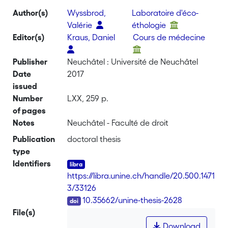
Author(s)
Wyssbrod,
Laboratoire d'éco-
Valérie
éthologie
Editor(s)
Kraus, Daniel
Cours de médecine
Publisher
Neuchâtel : Université de Neuchâtel
Date
2017
issued
Number
LXX, 259 p.
of pages
Notes
Neuchâtel - Faculté de droit
Publication
doctoral thesis
type
Identifiers
https://libra.unine.ch/handle/20.500.1471
3/33126
DOI
10.35662/unine-thesis-2628
File(s)
Download