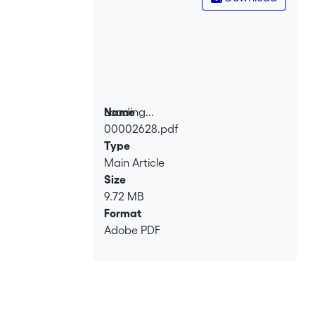
Loading...
Name
00002628.pdf
Loading...
Type
Main Article
Size
9.72 MB
Format
Adobe PDF