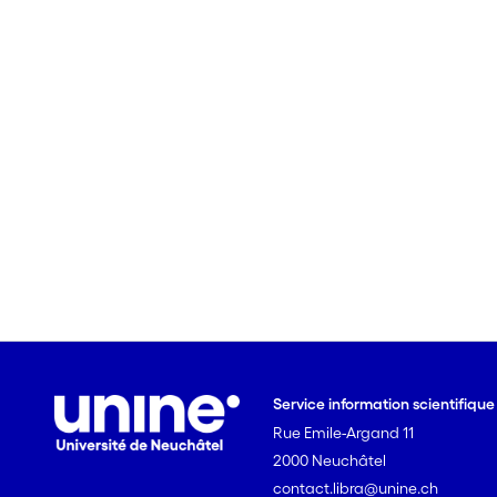
Service information scientifiqu
Rue Emile-Argand 11
2000 Neuchâtel
contact.libra@unine.ch