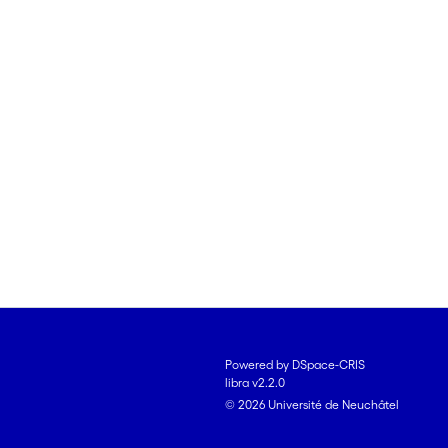
Powered by DSpace-CRIS
libra v2.2.0
© 2026 Université de Neuchâtel