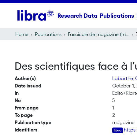
Research Data
Publications
Home
Publications
Fascicule de magazine (magazine)
Des scientifiques face à 
Author(s)
Labarthe, G
Date issued
October 1,
In
Edito+Klar
No
5
From page
1
To page
2
Publication type
magazine
Identifiers
https