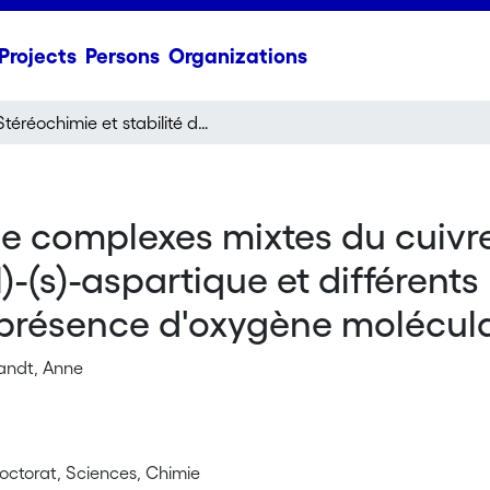
Projects
Persons
Organizations
Stéréochimie et stabilité de complexes mixtes du cuivre (II) avec l'acide N- (2-hydroxy, 3-methoxybenzyl)-(s)-aspartique et différents ligands uni- et bidentés. Réactivité du système en présence d'oxygène moléculaire
de complexes mixtes du cuivre (
(s)-aspartique et différents 
 présence d'oxygène molécula
andt, Anne
octorat, Sciences, Chimie