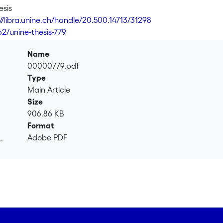
esis
://libra.unine.ch/handle/20.500.14713/31298
62/unine-thesis-779
Name
00000779.pdf
Type
Main Article
Size
906.86 KB
Format
Adobe PDF
.
.