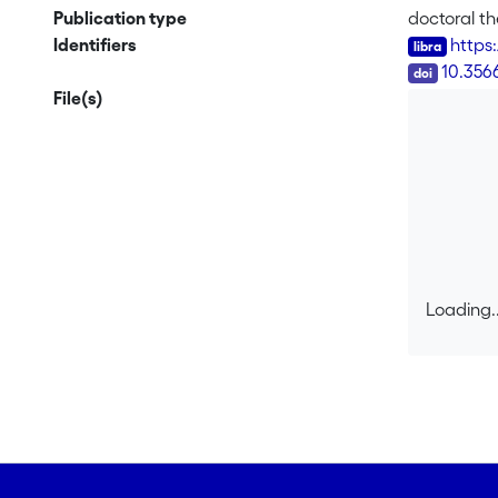
Publication type
doctoral th
Identifiers
https
DOI
10.356
File(s)
Loading..
Loading..