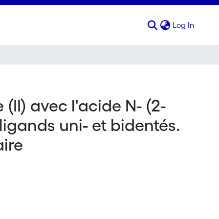
(curren
Log In
II) avec l'acide N- (2-
ligands uni- et bidentés.
ire