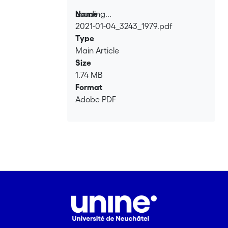
Loading...
Name
2021-01-04_3243_1979.pdf
Loading...
Type
Main Article
Size
1.74 MB
Format
Adobe PDF