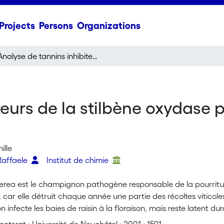
Projects
Persons
Organizations
Analyse de tannins inhibiteurs de la stilbène oxydase produite par Botrytis cinerea Pers.: Fr
eurs de la stilbène oxydase p
ille
Raffaele
Institut de chimie
inerea est le champignon pathogène responsable de la pourrit
 car elle détruit chaque année une partie des récoltes viticole
infecte les baies de raisin à la floraison, mais reste latent du
ent à la véraison, provoquant le pourrissement de la grappe.