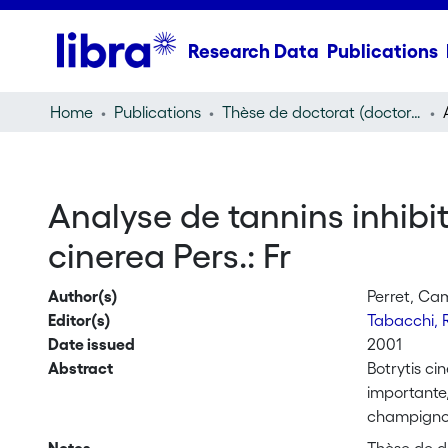
Research Data
Publications
Home
Publications
Thèse de doctorat (doctoral thesis)
Analyse de tannins inhibit
cinerea Pers.: Fr
Author(s)
Perret, Cam
Editor(s)
Tabacchi, 
Date issued
2001
Abstract
Botrytis c
importante,
champignon 
développem