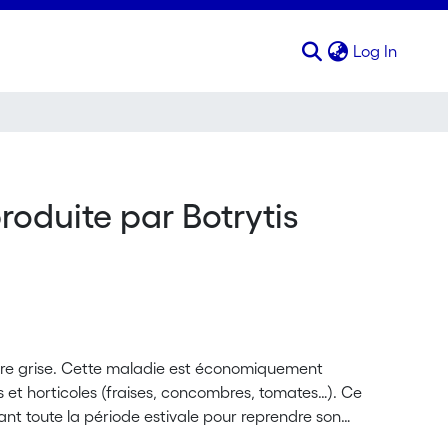
(curren
Log In
roduite par Botrytis
ure grise. Cette maladie est économiquement
s et horticoles (fraises, concombres, tomates…). Ce
rant toute la période estivale pour reprendre son
 Certaines variétés, comme le Gamaret, sont